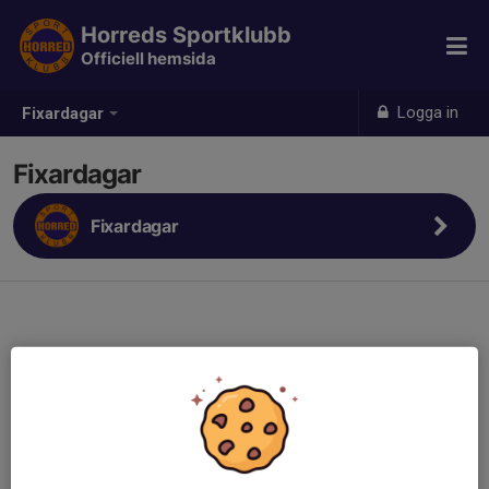
Horreds Sportklubb
Officiell hemsida
Logga in
Fixardagar
Fixardagar
Fixardagar