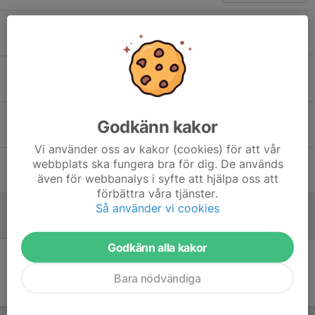
Bastu i Kilagården sommarstängt
14 jul, 16:12
0
Vi behöver din hjälp!
7 jun, 20:38
0
Byggnation gym delvis klart
Godkänn kakor
21 apr, 12:33
0
Vi använder oss av kakor (cookies) för att vår
webbplats ska fungera bra för dig. De används
hittaut
även för webbanalys i syfte att hjälpa oss att
19 apr, 17:02
0
förbättra våra tjänster.
Så använder vi cookies
Registrera dig som medlem
14 dec 2025
0
Godkänn alla kakor
Bara nödvändiga