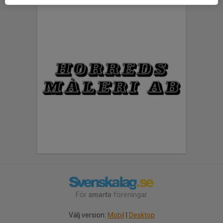
För
smarta
föreningar
Välj version:
Mobil
|
Desktop