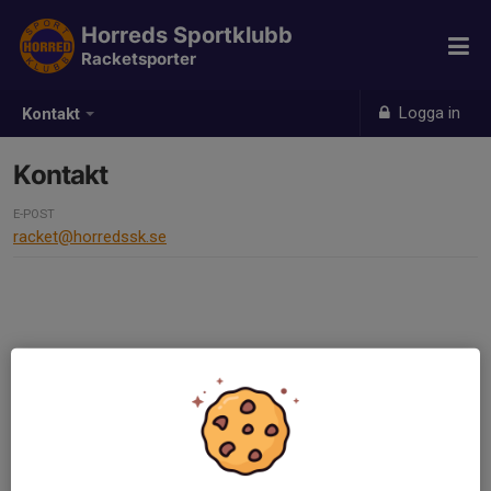
Horreds Sportklubb
Racketsporter
Logga in
Kontakt
Kontakt
E-POST
racket@horredssk.se