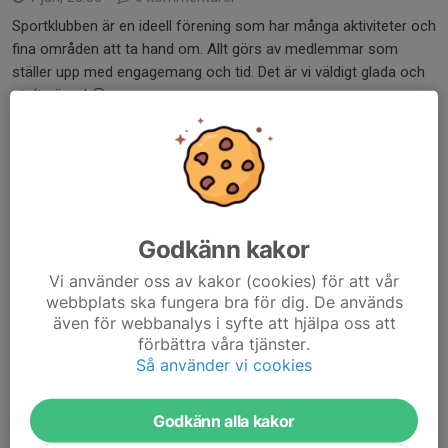
Sportklubben är en ideell förening som har många aktiviteter och
fina områden att ta hand om. Allt görs av medlemmar som
ställer upp med engagemang och tid. Det är vi väldigt glada och
stolta över! 😀
Vi blir gärna fler
s...
Läs mer
Byggnation gym delvis klart
Godkänn kakor
21 apr, 12:33
0 kommentarer
Vi använder oss av kakor (cookies) för att vår
Hej alla medlemmar.
webbplats ska fungera bra för dig. De används
Nu kan ni träna på övre plan igen, det ska till lite mer
även för webbanalys i syfte att hjälpa oss att
förändringar, men det går bra att använda de träningsmaskiner
förbättra våra tjänster.
som finns där.
Så använder vi cookies
Styrelsen HSK
Läs mer
Godkänn alla kakor