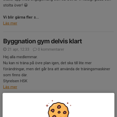
stolta över! 😀
Vi blir gärna fler
s...
Läs mer
Byggnation gym delvis klart
21 apr, 12:33
0 kommentarer
Hej alla medlemmar.
Nu kan ni träna på övre plan igen, det ska till lite mer
förändringar, men det går bra att använda de träningsmaskiner
som finns där.
Styrelsen HSK
Läs mer
hittaut
19 apr, 17:02
0 kommentarer