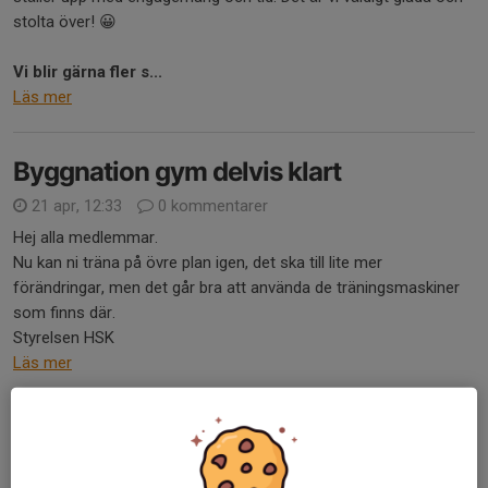
stolta över! 😀
Vi blir gärna fler
s...
Läs mer
Byggnation gym delvis klart
21 apr, 12:33
0 kommentarer
Hej alla medlemmar.
Nu kan ni träna på övre plan igen, det ska till lite mer
förändringar, men det går bra att använda de träningsmaskiner
som finns där.
Styrelsen HSK
Läs mer
hittaut
19 apr, 17:02
0 kommentarer