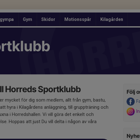
ngympa
Gym
Skidor
Motionsspår
Kilagården
rtklubb
l Horreds Sportklubb
Följ o
er mycket för dig som medlem, allt från gym, bastu,
F
tt hyra i Kilagårdens anläggning, till gruppträning och
I
na i Horredshallen. Vi vill göra det enkelt och
örelse. Hoppas att just Du vill delta i någon av våra
Nyhet