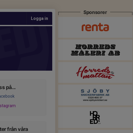
Sponsorer
Logga in
ss på...
acebook
nstagram
er från våra