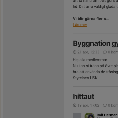
att ta hand om. Allt gör
tid. Det är vi väldigt glada
Vi blir gärna fler
s...
Läs mer
Byggnation gy
21 apr, 12:33
0 kom
Hej alla medlemmar.
Nu kan ni träna på övre pla
bra att använda de tränin
Styrelsen HSK
hittaut
19 apr, 17:02
0 kom