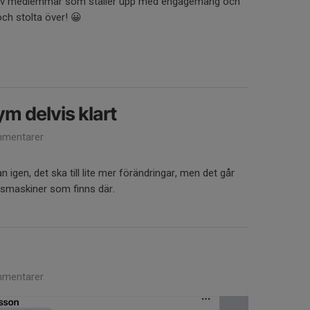
s av medlemmar som ställer upp med engagemang och
 och stolta över! 😀
m delvis klart
mentarer
n igen, det ska till lite mer förändringar, men det går
gsmaskiner som finns där.
mentarer