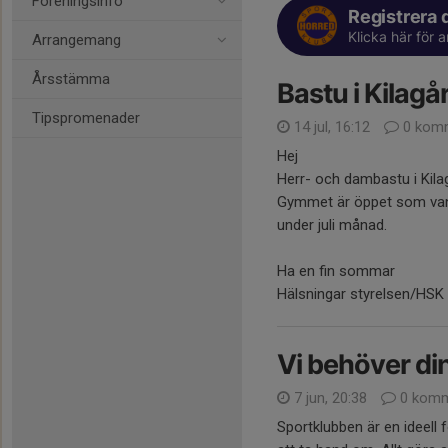
Föreningsinfo
Registrera
Klicka här för 
Arrangemang
Årsstämma
Bastu i Kilag
Tipspromenader
14 jul, 16:12
0 komm
Hej
Herr- och dambastu i Kila
Gymmet är öppet som vanli
under juli månad.
Ha en fin sommar
Hälsningar styrelsen/HSK
Vi behöver din
7 jun, 20:38
0 komm
Sportklubben är en ideell