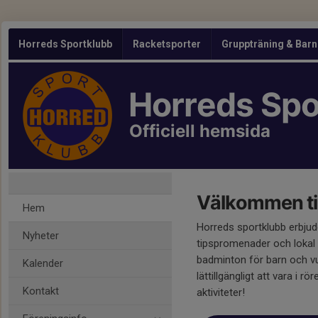
Horreds Sportklubb
Racketsporter
Gruppträning & Bar
Horreds Spo
Officiell hemsida
Välkommen til
Hem
Horreds sportklubb erbjud
Nyheter
tipspromenader och lokal a
badminton för barn och vux
Kalender
lättillgängligt att vara i r
Kontakt
aktiviteter!