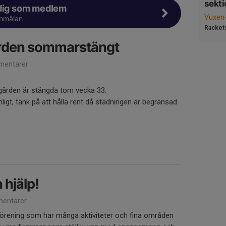
sekti
 dig som medlem
Vuxen
anmälan
Racket
ården sommarstängt
entarer
gården är stängda tom vecka 33.
gt, tänk på att hålla rent då städningen är begränsad
 hjälp!
entarer
 förening som har många aktiviteter och fina områden